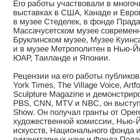
Его работы участвовали в много
выставках в США, Канаде и Евро
в музее Стеделек, в фонде Прада
Массачусетском музее современн
Бруклинском музее, Музее Куинс
и в музее Метрополитен в Нью-Йо
ЮАР, Таиланде и Японии.
Рецензии на его работы публико
York Times, The Village Voice, Art
Sculpture Magazine и демонстрир
PBS, CNN, MTV и NBC, он выступа
Show. Он получал гранты от Орег
художественной комиссии, Нью-Й
искусств, Национального фонда и
гуманитарных наук и Фонда Полл