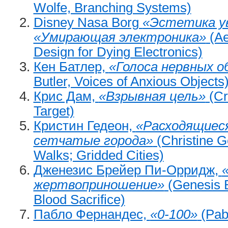
Wolfe, Branching Systems)
Disney Nasa Borg
«Эстетика у
«Умирающая электроника»
(Ae
Design for Dying Electronics)
Кен Батлер,
«Голоса нервных 
Butler, Voices of Anxious Objects
Крис Дам,
«Взрывная цель»
(Cr
Target)
Кристин Гедеон,
«Расходящиеся
сетчатые города»
(Christine G
Walks; Gridded Cities)
Дженезис Брейер Пи-Орридж,
жертвоприношение»
(Genesis B
Blood Sacrifice)
Пабло Фернандес,
«0-100»
(Pab